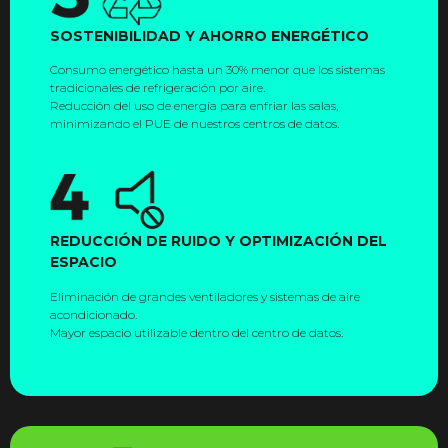
SOSTENIBILIDAD Y AHORRO ENERGÉTICO
Consumo energético hasta un 30% menor que los sistemas
tradicionales de refrigeración por aire.
Reducción del uso de energía para enfriar las salas,
minimizando el PUE de nuestros centros de datos.
REDUCCIÓN DE RUIDO Y OPTIMIZACIÓN DEL
ESPACIO
Eliminación de grandes ventiladores y sistemas de aire
acondicionado.
Mayor espacio utilizable dentro del centro de datos.